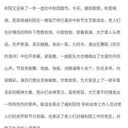
在线留言
利院又迎来了一年一度的中秋团圆节。今天，细雨霏霏，秋意绵
人才招聘
绵，民政局福利院在一楼饭厅举行喜庆中秋节文艺联谊会，老人们
联系我们
在护理员的照料下悉数到场，兴致勃勃，观看表演。大厅里人头攒
动，欢声笑语，其乐融融，亲如一家。九时许，演出在舞蹈《欢乐
的海洋》中拉开序幕，紧接着，一曲配乐大合唱唱出了大家的共同
心声。节目有歌舞、戏曲、快板、诗朗诵等十余个，形式多样，内
容精彩。演员们使出浑身解数，尽情发挥，为大家送上了一顿丰富
多彩的精神大餐，观众们全神贯注，面带笑容，大厅里不时爆发出
一阵阵热烈的掌声。联谊会表达了福利院领 导和全体工作人员对老
人们的关怀和节日祝福，也表达了老人们对福利院工作的肯定，对