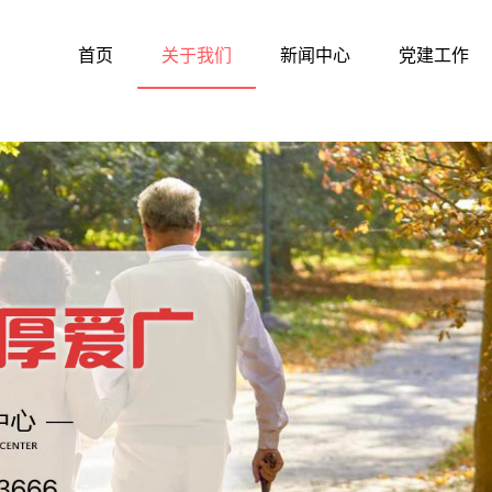
首页
关于我们
新闻中心
党建工作