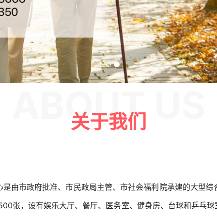
ABOUT US
关于我们
心是由市政府批准、市民政局主管、市社会福利院承建的大型综
设床位500张，设有娱乐大厅、餐厅、医务室、健身房、台球和乒